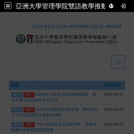
亞洲大學管理學院雙語教學推動辦公室
:::
亞洲大學首頁
|
亞洲大學管理學院
|
回首頁
|
網站導覽
Toggle 
標題
張貼日期
EMI端午文化交流派對熱鬧登場 師
2026-06-11
重要
熱門
生共慶佳節促進跨文化交流
2026 EMI國際研討會登場 聚焦AI時
2026-03-24
重要
熱門
代下全英語授課之創新與挑戰
114-2 管院全英文課程清單，歡迎有
2026-02-05
重要
熱門
興趣同學參閱並踴躍選修