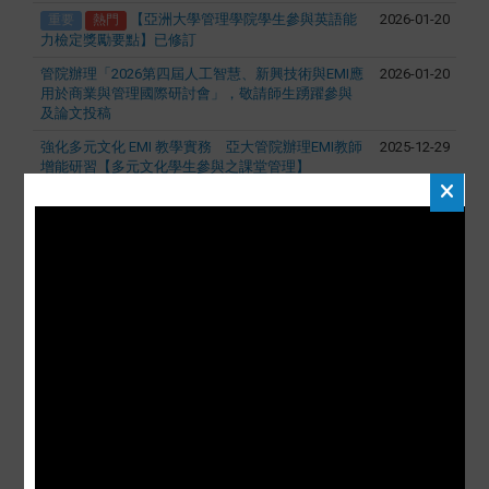
【亞洲大學管理學院學生參與英語能
2026-01-20
重要
熱門
力檢定獎勵要點】已修訂
管院辦理「2026第四屆人工智慧、新興技術與EMI應
2026-01-20
用於商業與管理國際研討會」，敬請師生踴躍參與
及論文投稿
強化多元文化 EMI 教學實務 亞大管院辦理EMI教師
2025-12-29
增能研習【多元文化學生參與之課堂管理】
管理學院EMI辦公室舉辦EMI教學助理增能講座【以
2025-12-19
EMI 與AI探索國際化關鍵】
管理學院財法系舉辦「電子商務法與電子簽章」EMI
2025-12-01
專題講座 探討最新法律實務
【活動訊息】會資系於11月7日舉辦EMI跨校教師社
2025-10-28
群講座「Green Transportation and Technology-The
Role of Bicycles in Green Transportation」，歡迎有
興趣師長共同參與
管理學院財金系舉辦外籍生歡迎活動
2025-10-21
更多→